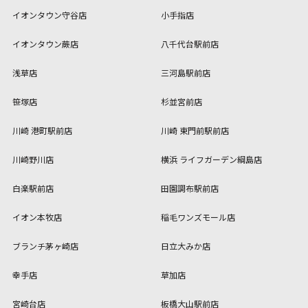
イオンタウン守谷店
小手指店
イオンタウン蕨店
八千代台駅前店
浅草店
三河島駅前店
笹塚店
杉並宮前店
川崎 港町駅前店
川崎 東門前駅前店
川崎野川店
横浜 ライフガーデン綱島店
白楽駅前店
田園調布駅前店
イオン本牧店
稲毛ワンズモール店
ブランチ茅ヶ崎店
日立大みか店
幸手店
草加店
宮崎台店
板橋大山駅前店