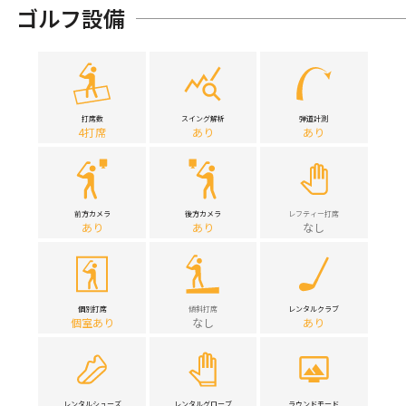
ゴルフ設備
打席数
スイング解析
弾道計測
4打席
あり
あり
前方カメラ
後方カメラ
レフティー打席
あり
あり
なし
個別打席
傾斜打席
レンタルクラブ
個室あり
なし
あり
レンタルシューズ
レンタルグローブ
ラウンドモード