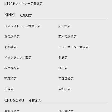
MEGAドン・キホーテ豊橋店
KINKI
近畿地方
フォレストモール木津川店
天王寺店
堺市駅前店
茨木市駅前店
心斎橋店
ニューオータニ大阪店
イオンタウン川西店
都島店
神戸岡本店
深井店
南森町店
平野瓜破店
生駒店
岸和田店
CHUGOKU
中国地方
倉敷駅前店
岡山富町店