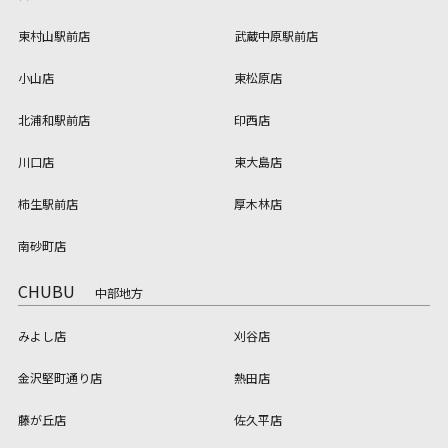
東村山駅前店
武蔵中原駅前店
小山店
東松原店
北浦和駅前店
印西店
川口店
東大島店
柿生駅前店
厚木林店
南砂町店
CHUBU
中部地方
みよし店
刈谷店
金沢堅町通り店
熱田店
藤が丘店
佐久平店