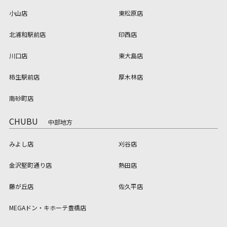
小山店
東松原店
北浦和駅前店
印西店
川口店
東大島店
柿生駅前店
厚木林店
南砂町店
CHUBU
中部地方
みよし店
刈谷店
金沢堅町通り店
熱田店
藤が丘店
佐久平店
MEGAドン・キホーテ豊橋店