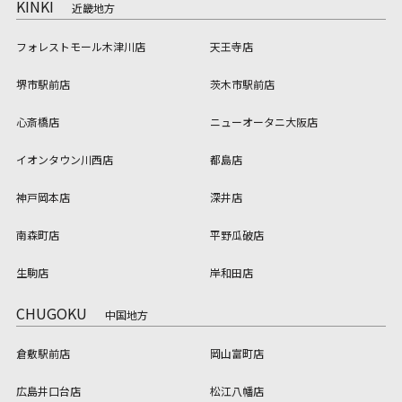
KINKI
近畿地方
フォレストモール木津川店
天王寺店
堺市駅前店
茨木市駅前店
心斎橋店
ニューオータニ大阪店
イオンタウン川西店
都島店
神戸岡本店
深井店
南森町店
平野瓜破店
生駒店
岸和田店
CHUGOKU
中国地方
倉敷駅前店
岡山富町店
広島井口台店
松江八幡店