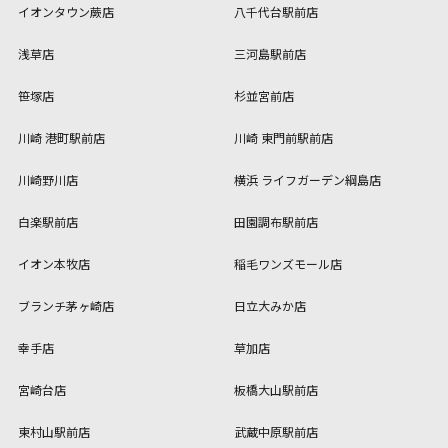
イオンタウン蕨店
八千代台駅前店
浅草店
三河島駅前店
笹塚店
杉並宮前店
川崎 港町駅前店
川崎 東門前駅前店
川崎野川店
横浜 ライフガーデン綱島店
白楽駅前店
田園調布駅前店
イオン本牧店
稲毛ワンズモール店
ブランチ茅ヶ崎店
日立大みか店
幸手店
草加店
宮崎台店
板橋大山駅前店
東村山駅前店
武蔵中原駅前店