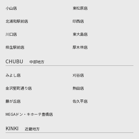
小山店
東松原店
北浦和駅前店
印西店
川口店
東大島店
柿生駅前店
厚木林店
CHUBU
中部地方
みよし店
刈谷店
金沢堅町通り店
熱田店
藤が丘店
佐久平店
MEGAドン・キホーテ豊橋店
KINKI
近畿地方