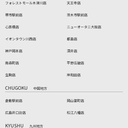
フォレストモール木津川店
天王寺店
堺市駅前店
茨木市駅前店
心斎橋店
ニューオータニ大阪店
イオンタウン川西店
都島店
神戸岡本店
深井店
南森町店
平野瓜破店
生駒店
岸和田店
CHUGOKU
中国地方
倉敷駅前店
岡山富町店
広島井口台店
松江八幡店
KYUSHU
九州地方