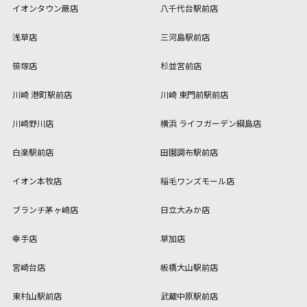
イオンタウン蕨店
八千代台駅前店
浅草店
三河島駅前店
笹塚店
杉並宮前店
川崎 港町駅前店
川崎 東門前駅前店
川崎野川店
横浜 ライフガーデン綱島店
白楽駅前店
田園調布駅前店
イオン本牧店
稲毛ワンズモール店
ブランチ茅ヶ崎店
日立大みか店
幸手店
草加店
宮崎台店
板橋大山駅前店
東村山駅前店
武蔵中原駅前店