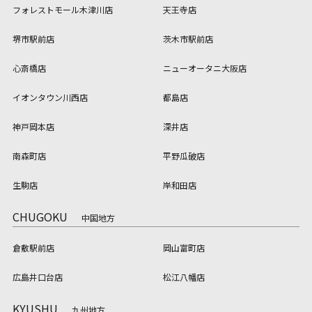
フォレストモール木津川店
天王寺店
堺市駅前店
茨木市駅前店
心斎橋店
ニューオータニ大阪店
イオンタウン川西店
都島店
神戸岡本店
深井店
南森町店
平野瓜破店
生駒店
岸和田店
CHUGOKU
中国地方
倉敷駅前店
岡山富町店
広島井口台店
松江八幡店
KYUSHU
九州地方