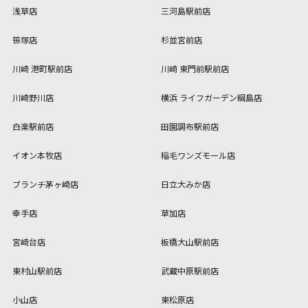
浅草店
三河島駅前店
笹塚店
杉並宮前店
川崎 港町駅前店
川崎 東門前駅前店
川崎野川店
横浜 ライフガーデン綱島店
白楽駅前店
田園調布駅前店
イオン本牧店
稲毛ワンズモール店
ブランチ茅ヶ崎店
日立大みか店
幸手店
草加店
宮崎台店
板橋大山駅前店
東村山駅前店
武蔵中原駅前店
小山店
東松原店