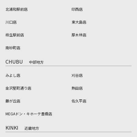
北浦和駅前店
印西店
川口店
東大島店
柿生駅前店
厚木林店
南砂町店
CHUBU
中部地方
みよし店
刈谷店
金沢堅町通り店
熱田店
藤が丘店
佐久平店
MEGAドン・キホーテ豊橋店
KINKI
近畿地方