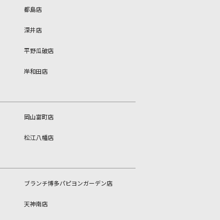
都島店
深井店
平野瓜破店
岸和田店
岡山富町店
松江八幡店
ブランチ博多パピヨンガーデン店
天神南店