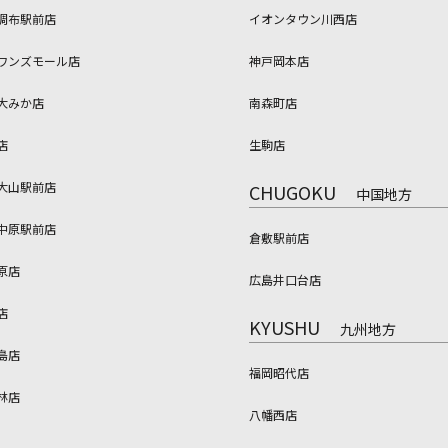
調布駅前店
イオンタウン川西店
ワンズモール店
神戸岡本店
大みか店
南森町店
店
生駒店
大山駅前店
CHUGOKU
中国地方
中原駅前店
倉敷駅前店
原店
広島井口台店
店
KYUSHU
九州地方
島店
福岡昭代店
林店
八幡西店