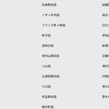
白楽駅前店
田園
イオン本牧店
稲毛
ブランチ茅ヶ崎店
日立
幸手店
草加
宮崎台店
板橋
東村山駅前店
武蔵
小山店
東松
北浦和駅前店
印西
川口店
東大
柿生駅前店
厚木
南砂町店