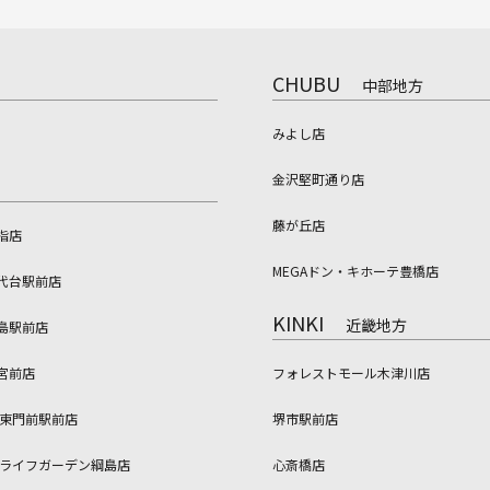
CHUBU
中部地方
みよし店
金沢堅町通り店
藤が丘店
指店
MEGAドン・キホーテ豊橋店
代台駅前店
KINKI
近畿地方
島駅前店
宮前店
フォレストモール木津川店
 東門前駅前店
堺市駅前店
 ライフガーデン綱島店
心斎橋店