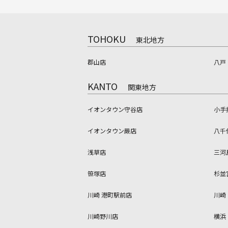
TOHOKU
東北地方
郡山店
八戸
KANTO
関東地方
イオンタウン守谷店
小手
イオンタウン蕨店
八千
浅草店
三河
笹塚店
杉並
川崎 港町駅前店
川崎
川崎野川店
横浜