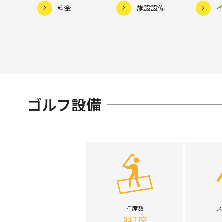
料金
施設設備
ゴルフ設備
打席数
ス
3打席