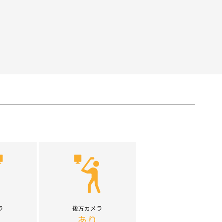
ラ
後方カメラ
あり