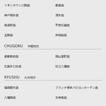
イオンタウン川西店
都島店
神戸岡本店
深井店
南森町店
平野瓜破店
生駒店
岸和田店
CHUGOKU
中国地方
倉敷駅前店
岡山富町店
広島井口台店
松江八幡店
KYUSHU
九州地方
福岡昭代店
ブランチ博多パピヨンガーデン店
八幡西店
天神南店