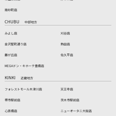
南砂町店
CHUBU
中部地方
みよし店
刈谷店
金沢堅町通り店
熱田店
藤が丘店
佐久平店
MEGAドン・キホーテ豊橋店
KINKI
近畿地方
フォレストモール木津川店
天王寺店
堺市駅前店
茨木市駅前店
心斎橋店
ニューオータニ大阪店