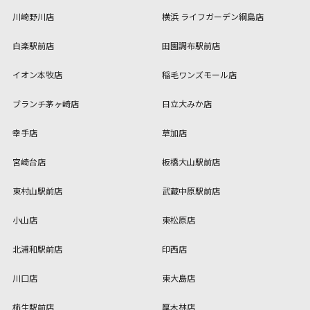
川崎野川店
横浜 ライフガーデン綱島店
白楽駅前店
田園調布駅前店
イオン本牧店
稲毛ワンズモール店
ブランチ茅ヶ崎店
日立大みか店
幸手店
草加店
宮崎台店
板橋大山駅前店
東村山駅前店
武蔵中原駅前店
小山店
東松原店
北浦和駅前店
印西店
川口店
東大島店
柿生駅前店
厚木林店