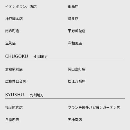
イオンタウン川西店
都島店
神戸岡本店
深井店
南森町店
平野瓜破店
生駒店
岸和田店
CHUGOKU
中国地方
倉敷駅前店
岡山富町店
広島井口台店
松江八幡店
KYUSHU
九州地方
福岡昭代店
ブランチ博多パピヨンガーデン店
八幡西店
天神南店