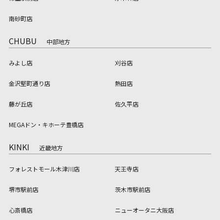
南砂町店
CHUBU
中部地方
みよし店
刈谷店
金沢堅町通り店
熱田店
藤が丘店
佐久平店
MEGAドン・キホーテ豊橋店
KINKI
近畿地方
フォレストモール木津川店
天王寺店
堺市駅前店
茨木市駅前店
心斎橋店
ニューオータニ大阪店