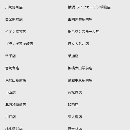
川崎野川店
横浜 ライフガーデン綱島店
白楽駅前店
田園調布駅前店
イオン本牧店
稲毛ワンズモール店
ブランチ茅ヶ崎店
日立大みか店
幸手店
草加店
宮崎台店
板橋大山駅前店
東村山駅前店
武蔵中原駅前店
小山店
東松原店
北浦和駅前店
印西店
川口店
東大島店
柿生駅前店
厚木林店