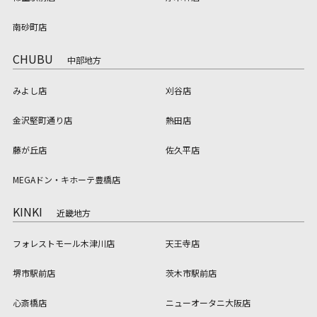
南砂町店
CHUBU
中部地方
みよし店
刈谷店
金沢堅町通り店
熱田店
藤が丘店
佐久平店
MEGAドン・キホーテ豊橋店
KINKI
近畿地方
フォレストモール木津川店
天王寺店
堺市駅前店
茨木市駅前店
心斎橋店
ニューオータニ大阪店