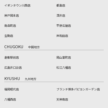
イオンタウン川西店
都島店
神戸岡本店
深井店
南森町店
平野瓜破店
生駒店
岸和田店
CHUGOKU
中国地方
倉敷駅前店
岡山富町店
広島井口台店
松江八幡店
KYUSHU
九州地方
福岡昭代店
ブランチ博多パピヨンガーデン店
八幡西店
天神南店