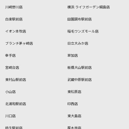
川崎野川店
横浜 ライフガーデン綱島店
白楽駅前店
田園調布駅前店
イオン本牧店
稲毛ワンズモール店
ブランチ茅ヶ崎店
日立大みか店
幸手店
草加店
宮崎台店
板橋大山駅前店
東村山駅前店
武蔵中原駅前店
小山店
東松原店
北浦和駅前店
印西店
川口店
東大島店
柿生駅前店
厚木林店