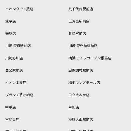
イオンタウン蕨店
八千代台駅前店
浅草店
三河島駅前店
笹塚店
杉並宮前店
川崎 港町駅前店
川崎 東門前駅前店
川崎野川店
横浜 ライフガーデン綱島店
白楽駅前店
田園調布駅前店
イオン本牧店
稲毛ワンズモール店
ブランチ茅ヶ崎店
日立大みか店
幸手店
草加店
宮崎台店
板橋大山駅前店