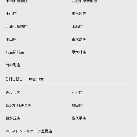
東村山駅前店
武蔵中原駅前店
小山店
東松原店
北浦和駅前店
印西店
川口店
東大島店
柿生駅前店
厚木林店
南砂町店
CHUBU
中部地方
みよし店
刈谷店
金沢堅町通り店
熱田店
藤が丘店
佐久平店
MEGAドン・キホーテ豊橋店