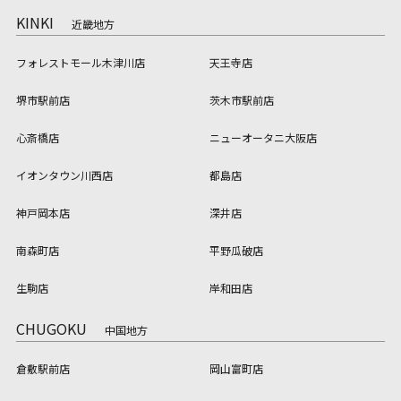
KINKI
近畿地方
フォレストモール木津川店
天王寺店
堺市駅前店
茨木市駅前店
心斎橋店
ニューオータニ大阪店
イオンタウン川西店
都島店
神戸岡本店
深井店
南森町店
平野瓜破店
生駒店
岸和田店
CHUGOKU
中国地方
倉敷駅前店
岡山富町店