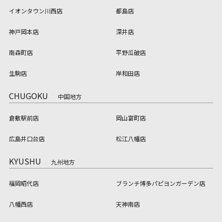
イオンタウン川西店
都島店
神戸岡本店
深井店
南森町店
平野瓜破店
生駒店
岸和田店
CHUGOKU
中国地方
倉敷駅前店
岡山富町店
広島井口台店
松江八幡店
KYUSHU
九州地方
福岡昭代店
ブランチ博多パピヨンガーデン店
八幡西店
天神南店