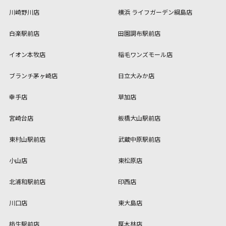
川崎野川店
横浜 ライフガーデン綱島店
白楽駅前店
田園調布駅前店
イオン本牧店
稲毛ワンズモール店
ブランチ茅ヶ崎店
日立大みか店
幸手店
草加店
宮崎台店
板橋大山駅前店
東村山駅前店
武蔵中原駅前店
小山店
東松原店
北浦和駅前店
印西店
川口店
東大島店
柿生駅前店
厚木林店