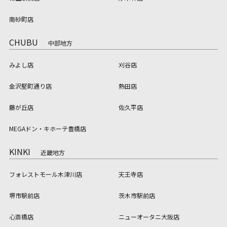
南砂町店
CHUBU
中部地方
みよし店
刈谷店
金沢堅町通り店
熱田店
藤が丘店
佐久平店
MEGAドン・キホーテ豊橋店
KINKI
近畿地方
フォレストモール木津川店
天王寺店
堺市駅前店
茨木市駅前店
心斎橋店
ニューオータニ大阪店