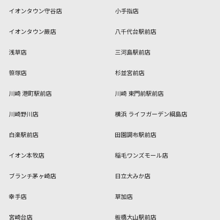
イオンタウン守谷店
小手指店
イオンタウン蕨店
八千代台駅前店
浅草店
三河島駅前店
笹塚店
杉並宮前店
川崎 港町駅前店
川崎 東門前駅前店
川崎野川店
横浜 ライフガーデン綱島店
白楽駅前店
田園調布駅前店
イオン本牧店
稲毛ワンズモール店
ブランチ茅ヶ崎店
日立大みか店
幸手店
草加店
宮崎台店
板橋大山駅前店