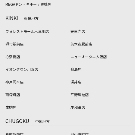
MEGAドン・キホーテ豊橋店
KINKI
近畿地方
フォレストモール木津川店
天王寺店
堺市駅前店
茨木市駅前店
心斎橋店
ニューオータニ大阪店
イオンタウン川西店
都島店
神戸岡本店
深井店
南森町店
平野瓜破店
生駒店
岸和田店
CHUGOKU
中国地方
倉敷駅前店
岡山富町店