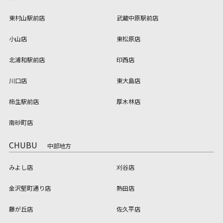
東村山駅前店
武蔵中原駅前店
小山店
東松原店
北浦和駅前店
印西店
川口店
東大島店
柿生駅前店
厚木林店
南砂町店
CHUBU
中部地方
みよし店
刈谷店
金沢堅町通り店
熱田店
藤が丘店
佐久平店