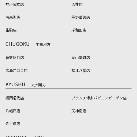
神戸岡本店
深井店
南森町店
平野瓜破店
生駒店
岸和田店
CHUGOKU
中国地方
倉敷駅前店
岡山富町店
広島井口台店
松江八幡店
KYUSHU
九州地方
福岡昭代店
ブランチ博多パピヨンガーデン店
八幡西店
天神南店
佐世保店