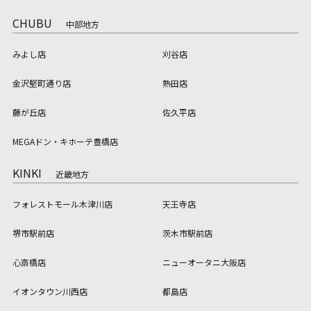
CHUBU
中部地方
みよし店
刈谷店
金沢堅町通り店
熱田店
藤が丘店
佐久平店
MEGAドン・キホーテ豊橋店
KINKI
近畿地方
フォレストモール木津川店
天王寺店
堺市駅前店
茨木市駅前店
心斎橋店
ニューオータニ大阪店
イオンタウン川西店
都島店