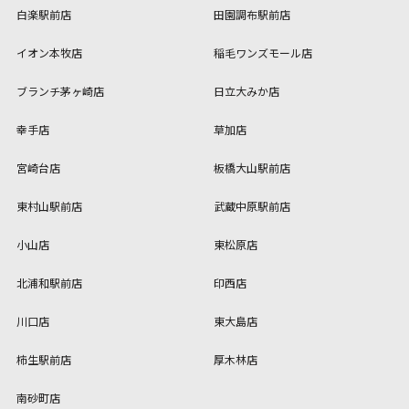
白楽駅前店
田園調布駅前店
イオン本牧店
稲毛ワンズモール店
ブランチ茅ヶ崎店
日立大みか店
幸手店
草加店
宮崎台店
板橋大山駅前店
東村山駅前店
武蔵中原駅前店
小山店
東松原店
北浦和駅前店
印西店
川口店
東大島店
柿生駅前店
厚木林店
南砂町店