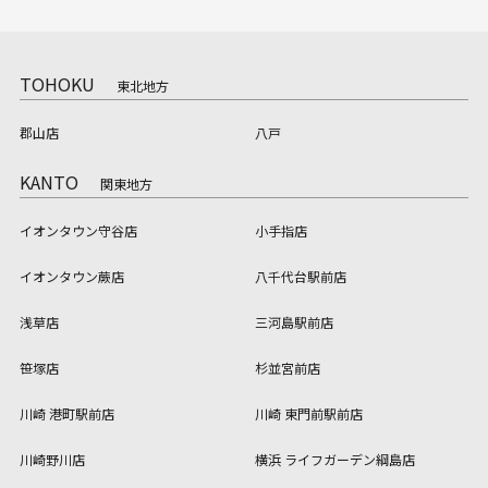
TOHOKU
東北地方
郡山店
八戸
KANTO
関東地方
イオンタウン守谷店
小手指店
イオンタウン蕨店
八千代台駅前店
浅草店
三河島駅前店
笹塚店
杉並宮前店
川崎 港町駅前店
川崎 東門前駅前店
川崎野川店
横浜 ライフガーデン綱島店