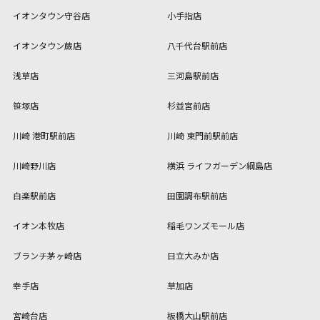
イオンタウン守谷店
小手指店
イオンタウン蕨店
八千代台駅前店
浅草店
三河島駅前店
笹塚店
杉並宮前店
川崎 港町駅前店
川崎 東門前駅前店
川崎野川店
横浜 ライフガーデン綱島店
白楽駅前店
田園調布駅前店
イオン本牧店
稲毛ワンズモール店
ブランチ茅ヶ崎店
日立大みか店
幸手店
草加店
宮崎台店
板橋大山駅前店