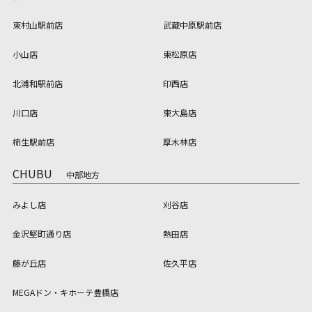
東村山駅前店
武蔵中原駅前店
小山店
東松原店
北浦和駅前店
印西店
川口店
東大島店
柿生駅前店
厚木林店
CHUBU
中部地方
みよし店
刈谷店
金沢堅町通り店
熱田店
藤が丘店
佐久平店
MEGAドン・キホーテ豊橋店