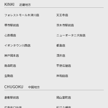
KINKI
近畿地方
フォレストモール木津川店
天王寺店
堺市駅前店
茨木市駅前店
心斎橋店
ニューオータニ大阪店
イオンタウン川西店
都島店
神戸岡本店
深井店
南森町店
平野瓜破店
生駒店
岸和田店
CHUGOKU
中国地方
倉敷駅前店
岡山富町店
広島井口台店
松江八幡店