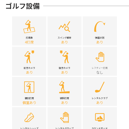
ゴルフ設備
打席数
スイング解析
弾道計測
4打席
あり
あり
前方カメラ
後方カメラ
レフティー打席
あり
あり
なし
個別打席
傾斜打席
レンタルクラブ
個室あり
あり
あり
レンタルシューズ
レンタルグローブ
ラウンドモード