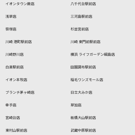
イオンタウン蕨店
八千代台駅前店
浅草店
三河島駅前店
笹塚店
杉並宮前店
川崎 港町駅前店
川崎 東門前駅前店
川崎野川店
横浜 ライフガーデン綱島店
白楽駅前店
田園調布駅前店
イオン本牧店
稲毛ワンズモール店
ブランチ茅ヶ崎店
日立大みか店
幸手店
草加店
宮崎台店
板橋大山駅前店
東村山駅前店
武蔵中原駅前店