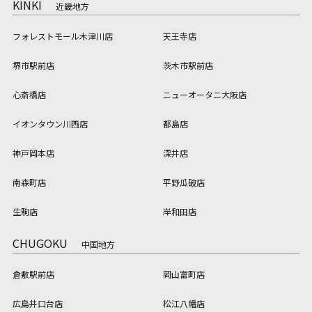
KINKI
近畿地方
フォレストモール木津川店
天王寺店
堺市駅前店
茨木市駅前店
心斎橋店
ニューオータニ大阪店
イオンタウン川西店
都島店
神戸岡本店
深井店
南森町店
平野瓜破店
生駒店
岸和田店
CHUGOKU
中国地方
倉敷駅前店
岡山富町店
広島井口台店
松江八幡店