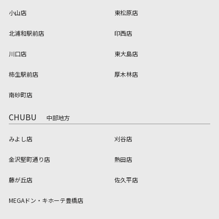
小山店
東松原店
北浦和駅前店
印西店
川口店
東大島店
柿生駅前店
厚木林店
南砂町店
CHUBU
中部地方
みよし店
刈谷店
金沢堅町通り店
熱田店
藤が丘店
佐久平店
MEGAドン・キホーテ豊橋店