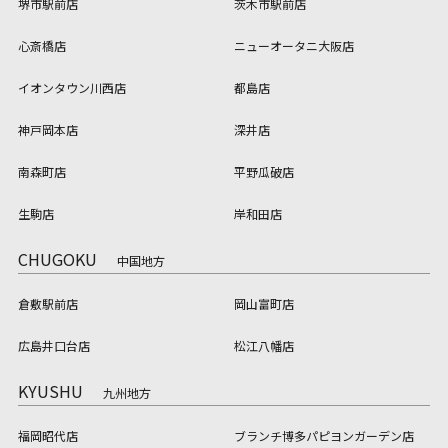
堺市駅前店
茨木市駅前店
心斎橋店
ニューオータニ大阪店
イオンタウン川西店
都島店
神戸岡本店
深井店
南森町店
平野瓜破店
生駒店
岸和田店
CHUGOKU
中国地方
倉敷駅前店
岡山富町店
広島井口台店
松江八幡店
KYUSHU
九州地方
福岡昭代店
ブランチ博多パピヨンガーデン店