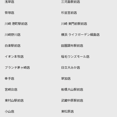
浅草店
三河島駅前店
笹塚店
杉並宮前店
川崎 港町駅前店
川崎 東門前駅前店
川崎野川店
横浜 ライフガーデン綱島店
白楽駅前店
田園調布駅前店
イオン本牧店
稲毛ワンズモール店
ブランチ茅ヶ崎店
日立大みか店
幸手店
草加店
宮崎台店
板橋大山駅前店
東村山駅前店
武蔵中原駅前店
小山店
東松原店