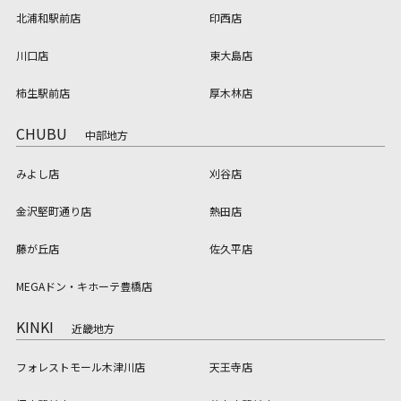
北浦和駅前店
印西店
川口店
東大島店
柿生駅前店
厚木林店
CHUBU
中部地方
みよし店
刈谷店
金沢堅町通り店
熱田店
藤が丘店
佐久平店
MEGAドン・キホーテ豊橋店
KINKI
近畿地方
フォレストモール木津川店
天王寺店