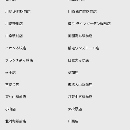
川崎 港町駅前店
川崎 東門前駅前店
川崎野川店
横浜 ライフガーデン綱島店
白楽駅前店
田園調布駅前店
イオン本牧店
稲毛ワンズモール店
ブランチ茅ヶ崎店
日立大みか店
幸手店
草加店
宮崎台店
板橋大山駅前店
東村山駅前店
武蔵中原駅前店
小山店
東松原店
北浦和駅前店
印西店