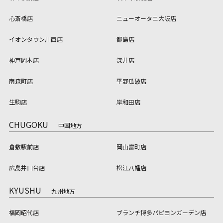
心斎橋店
ニューオータニ大阪店
イオンタウン川西店
都島店
神戸岡本店
深井店
南森町店
平野瓜破店
生駒店
岸和田店
CHUGOKU
中国地方
倉敷駅前店
岡山富町店
広島井口台店
松江八幡店
KYUSHU
九州地方
福岡昭代店
ブランチ博多パピヨンガーデン店